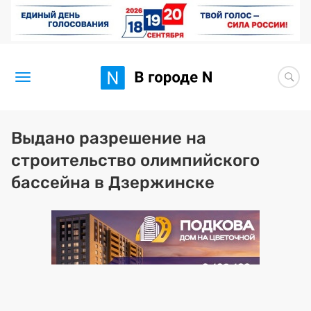
Новости
Выдано разрешение на
строительство олимпийского
Статьи
бассейна в Дзержинске
Здоровье
BORЩ
Искусство исцелять
Премия 2026 (текущая)