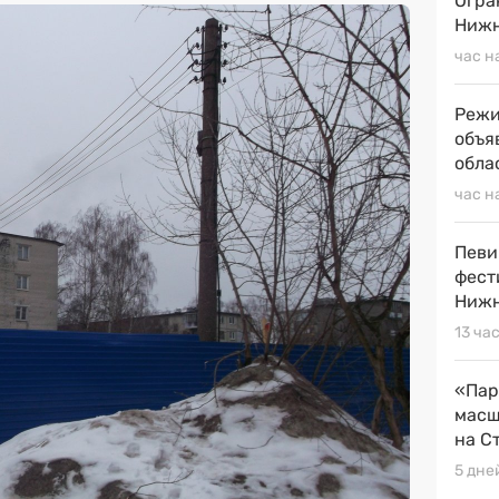
Огра
Нижн
час н
Режи
объя
обла
час н
Певи
фест
Нижн
13 ча
«Пар
масш
на С
5 дне