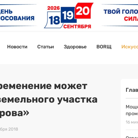
Новости
Статьи
Здоровье
BORЩ
Искусс
ременение может
Гла
земельного участка
Мощн
рова»
пром
16 ми
ября 2018