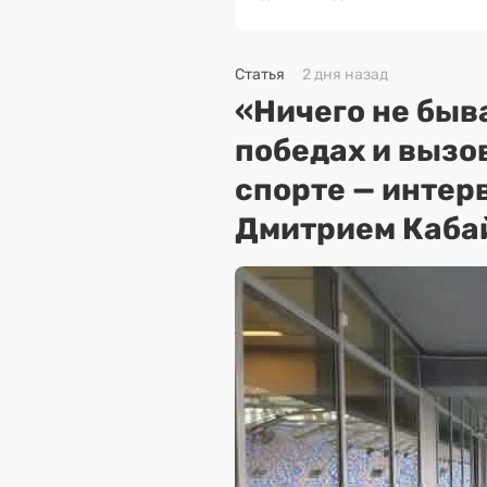
Статья
2 дня назад
«Ничего не быва
победах и вызо
спорте — интер
Дмитрием Каба