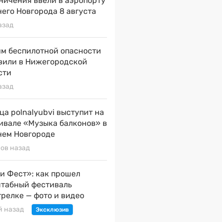
ничения ввели в аэропорту
его Новгорода 8 августа
азад
м беспилотной опасности
вили в Нижегородской
сти
азад
ца polnalyubvi выступит на
ивале «Музыка балконов» в
ем Новгороде
сов назад
и Фест»: как прошел
табный фестиваль
трелке — фото и видео
й назад