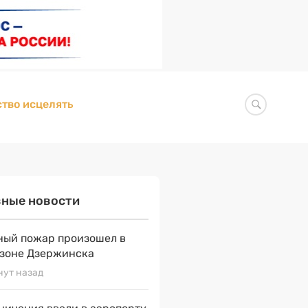
тво исцелять
вные новости
ый пожар произошел в
зоне Дзержинска
нут назад