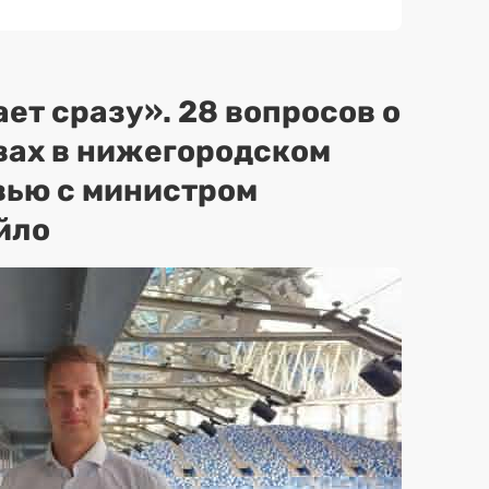
ет сразу». 28 вопросов о
вах в нижегородском
вью с министром
йло