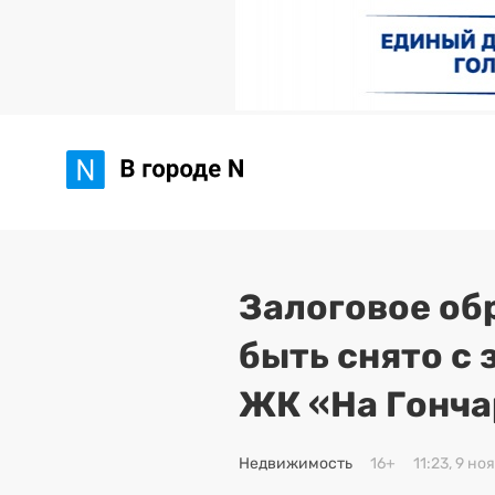
Залоговое об
быть снято с 
ЖК «На Гонча
Недвижимость
16+
11:23, 9 но