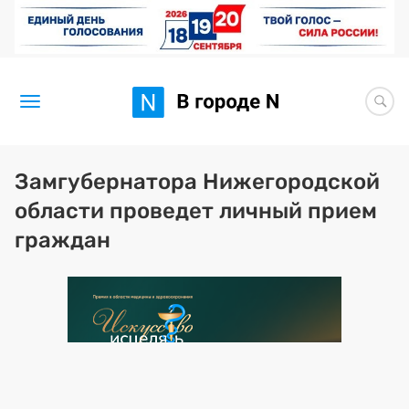
Новости
Замгубернатора Нижегородской
области проведет личный прием
Статьи
граждан
Здоровье
BORЩ
Искусство исцелять
Премия 2026 (текущая)