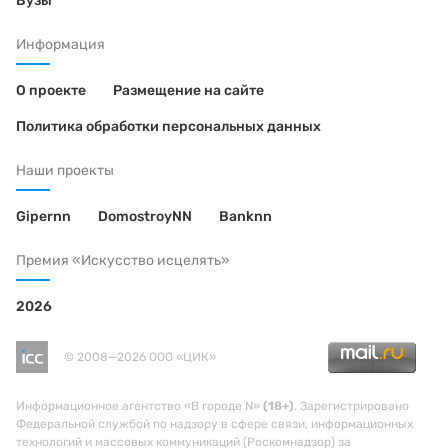
Вузы
Информация
О проекте
Размещение на сайте
Политика обработки персональных данных
Наши проекты
Gipernn
DomostroyNN
Banknn
Премия «Искусство исцелять»
2026
© 2008—2026 ООО «ЦИК»
Информационное агентство «В городе N»
(18+)
. Зарегистрировано
Федеральной службой по надзору в сфере связи, информационных
технологий и массовых коммуникаций (Роскомнадзор) за