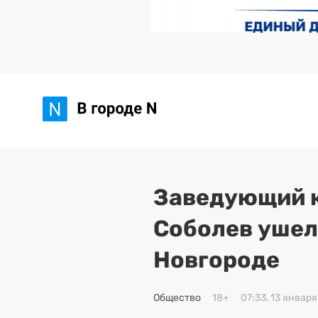
Заведующий 
Соболев ушел
Новгороде
Общество
18+
07:33, 13 январ