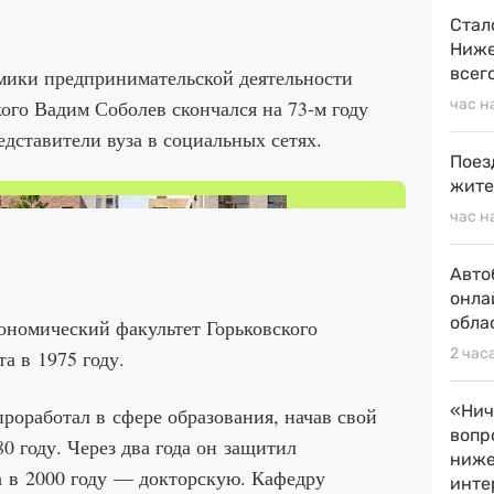
Стал
Ниже
всег
ики предпринимательской деятельности
го Вадим Соболев скончался на 73-м году
час н
дставители вуза в социальных сетях.
Поез
жите
час н
Авто
онла
обла
кономический факультет Горьковского
2 час
а в 1975 году.
«Нич
проработал в сфере образования, начав свой
вопр
0 году. Через два года он защитил
ниже
а в 2000 году — докторскую. Кафедру
инте