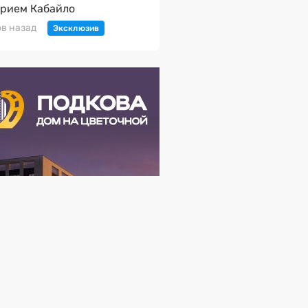
рием Кабайло
ов назад