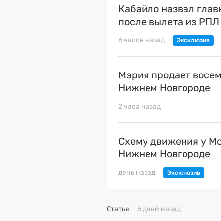
Кабайло назвал гла
после вылета из РПЛ
6 часов назад
Мэрия продает восем
Нижнем Новгороде
2 часа назад
Схему движения у Мо
Нижнем Новгороде
день назад
Статья
6 дней назад