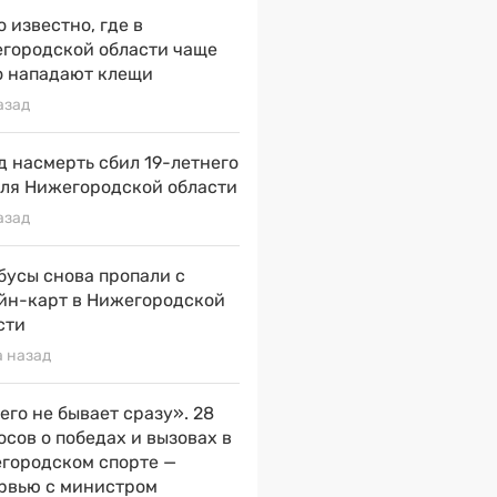
о известно, где в
городской области чаще
о нападают клещи
азад
д насмерть сбил 19-летнего
ля Нижегородской области
азад
бусы снова пропали с
йн-карт в Нижегородской
сти
а назад
его не бывает сразу». 28
осов о победах и вызовах в
городском спорте —
рвью с министром