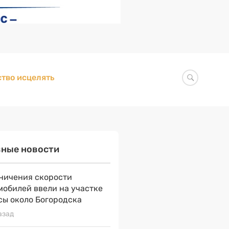
тво исцелять
вные новости
ничения скорости
мобилей ввели на участке
сы около Богородска
азад