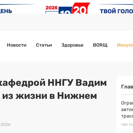
Новости
Статьи
Здоровье
BORЩ
Искусс
кафедрой ННГУ Вадим
Гла
 из жизни в Нижнем
Огра
авто
трас
час н
я 2026