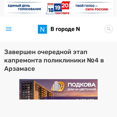
Новости
Завершен очередной этап
капремонта поликлиники №4 в
Статьи
Арзамасе
Здоровье
BORЩ
Искусство исцелять
Премия 2026 (текущая)