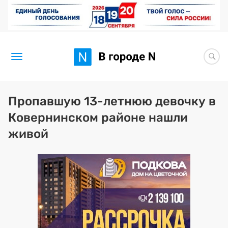
Новости
Пропавшую 13-летнюю девочку в
Ковернинском районе нашли
Статьи
живой
Здоровье
BORЩ
Искусство исцелять
Премия 2026 (текущая)