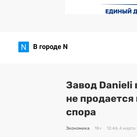
Завод Danieli
не продается
спора
Экономика
18+
12:46, 4 марта