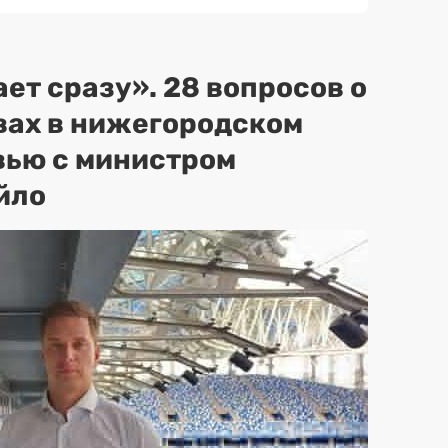
ет сразу». 28 вопросов о
вах в нижегородском
вью с министром
йло