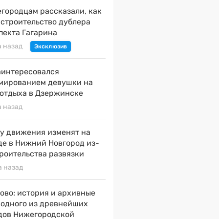
городцам рассказали, как
 строительство дублера
пекта Гагарина
а назад
аинтересовался
мированием девушки на
 отдыха в Дзержинске
а назад
у движения изменят на
де в Нижний Новгород из-
троительства развязки
а назад
ово: история и архивные
 одного из древнейших
дов Нижегородской