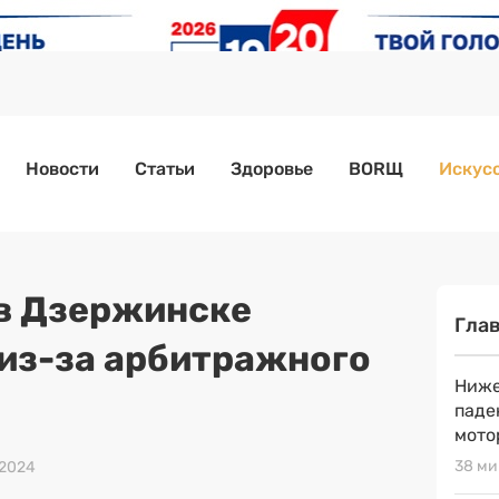
Новости
Статьи
Здоровье
BORЩ
Искусс
 в Дзержинске
Гла
 из-за арбитражного
Ниже
паде
мото
38 ми
 2024