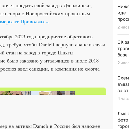
 хочет продать свой завод в Дзержинске,
Ниже
ного спора с Новороссийским прокатным
идет
прос
ммерсант-Приволжье»
.
2 час
тябре 2023 года предприятие обратилось
СК з
, требуя, чтобы Danieli вернули аванс в связи
трав
ый стан на завод в городе Шахты
базе
ние было заказано у итальянцев в июле 2018
2 час
вросоюз ввел санкции, и компания не смогла
Схем
въез
за с
4 час
Лыск
фото
мер на активы Danieli в России был наложен
горо