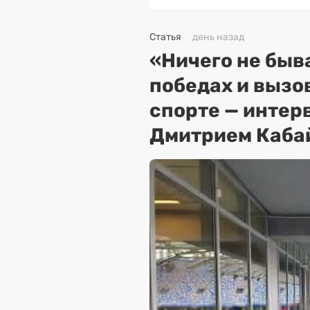
Статья
день назад
«Ничего не быва
победах и вызо
спорте — интер
Дмитрием Каба