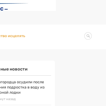
тво исцелять
вные новости
городца осудили после
ния подростка в воду из
рной лодки
нут назад