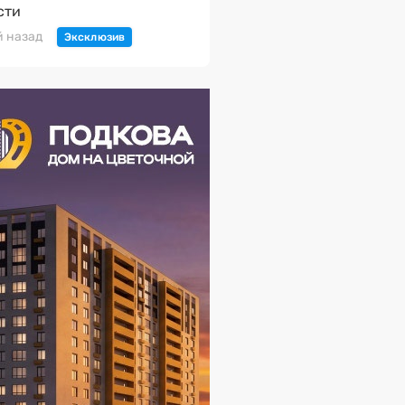
сти
й назад