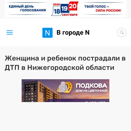
Новости
Женщина и ребенок пострадали в
ДТП в Нижегородской области
Статьи
Здоровье
BORЩ
Искусство исцелять
Премия 2026 (текущая)