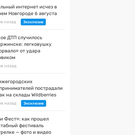
льный интернет исчез в
ем Новгороде 6 августа
ов назад
ое ДТП случилось
ержинске: легковушку
орвало» от удара
овиком
ов назад
ижегородских
принимателей пострадали
ак на склады Wildberries
ов назад
и Фест»: как прошел
табный фестиваль
трелке — фото и видео