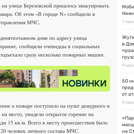
 на улице Березовской пришлось эвакуировать
Моби
пожара. Об этом «В городе N» сообщили в
Нижн
 управления МЧС.
7 час
 девятиэтажном доме по адресу улица
Жутк
в Дз
згорание, сообщили очевидцы в социальных
«раз
 подъехало сразу несколько пожарных машин.
груз
9 час
50 н
пред
от ат
9 час
ие о пожаре поступило на пульт дежурного в
 на место, увидели открытое горение на
«Пар
ди 15 кв.м. Всего к месту происшествия было
масш
 20 человек личного состава МЧС.
на С