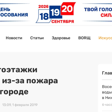
Новости
Статьи
Здоровье
BORЩ
Искусс
гоэтажки
Гла
 из-за пожара
Восе
городе
воды
в Ни
6 час
13:09, 1 февраля 2019