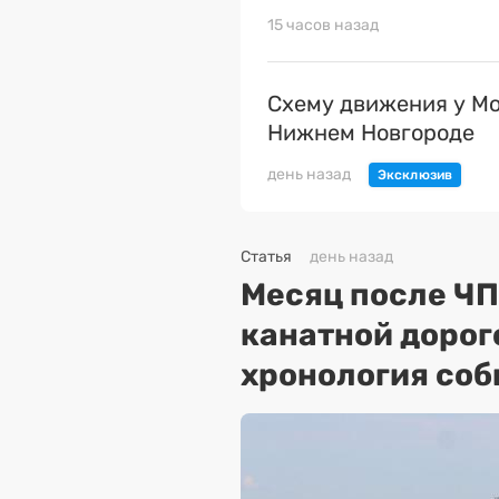
15 часов назад
Схему движения у Мо
Нижнем Новгороде
день назад
Статья
день назад
Месяц после ЧП
канатной дорог
хронология соб