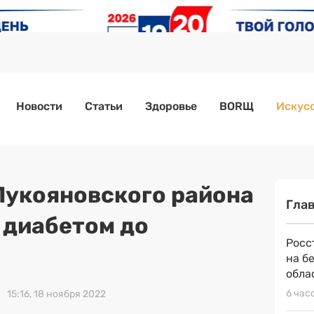
Новости
Статьи
Здоровье
BORЩ
Искусс
укояновского района
Гла
 диабетом до
Росс
на б
обла
6 час
15:16, 18 ноября 2022