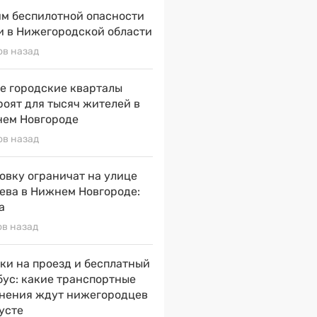
м беспилотной опасности
и в Нижегородской области
ов назад
е городские кварталы
роят для тысяч жителей в
ем Новгороде
ов назад
овку ограничат на улице
ева в Нижнем Новгороде:
а
ов назад
ки на проезд и бесплатный
бус: какие транспортные
нения ждут нижегородцев
густе