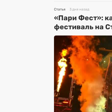
Статья
3 дня назад
«Пари Фест»: к
фестиваль на С