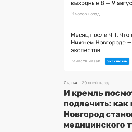
выходные 8 — 9 авгу
11 часов назад
Месяц после ЧП. Что 
Нижнем Новгороде —
экспертов
19 часов назад
Статья
20 дней назад
И кремль посмо
подлечить: как
Новгород стано
медицинского 