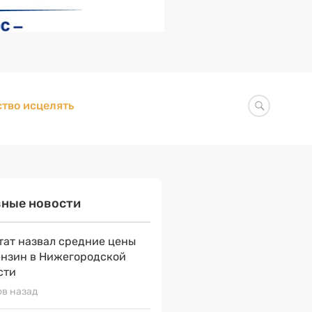
тво исцелять
вные новости
тат назвал средние цены
ензин в Нижегородской
сти
ов назад