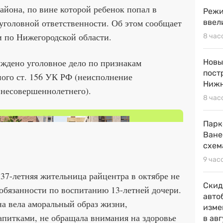
йона, по вине которой ребенок попал в
Режи
уголовной ответственности. Об этом сообщает
ввел
 по Нижегородской области.
8 час
дено уголовное дело по признакам
Новы
пост
ого ст. 156 УК РФ (неисполнение
Нижн
 несовершеннолетнего).
8 час
Парк
Ване
схем
9 час
 37-летняя жительница райцентра в октябре не
Скид
обязанности по воспитанию 13-летней дочери.
авто
 вела аморальный образ жизни,
изме
апитками, не обращала внимания на здоровье
в ав