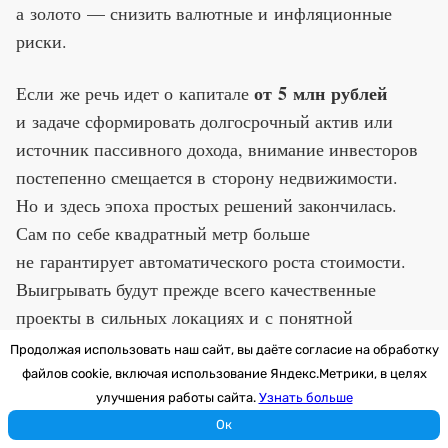
а золото — снизить валютные и инфляционные
риски.
от 5 млн рублей
Если же речь идет о капитале
и задаче сформировать долгосрочный актив или
источник пассивного дохода, внимание инвесторов
постепенно смещается в сторону недвижимости.
Но и здесь эпоха простых решений закончилась.
Сам по себе квадратный метр больше
не гарантирует автоматического роста стоимости.
Выигрывать будут прежде всего качественные
проекты в сильных локациях и с понятной
концепцией.
Продолжая использовать наш сайт, вы даёте согласие на обработку
файлов cookie, включая использование Яндекс.Метрики, в целях
Универсального ответа на вопрос, куда вложить
улучшения работы сайта.
Узнать больше
деньги, сегодня не существует. Однако сама логика
Ок