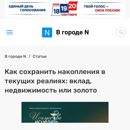
Новости
В городе N
Статьи
Статьи
Как сохранить накопления в
текущих реалиях: вклад,
Здоровье
недвижимость или золото
BORЩ
Искусство исцелять
Премия 2026 (текущая)