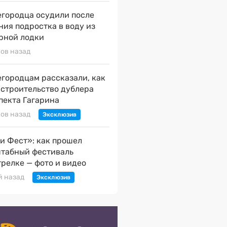
городца осудили после
ния подростка в воду из
рной лодки
сов назад
городцам рассказали, как
 строительство дублера
пекта Гагарина
сов назад
и Фест»: как прошел
табный фестиваль
трелке — фото и видео
й назад