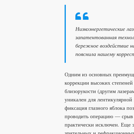
Низкоэнергетические ла
запатентованная технол
бережное воздействие н
пояснила нашему коррес
Одним из основных преимуще
коррекции высоких степеней
близорукости (другим лазера
уникален для лентикулярной 
фиксация глазного яблока по
проводить операцию — срыв 
практически исключен. Еще э
зрительных и рефракционных 