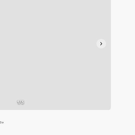
1
/3
р»