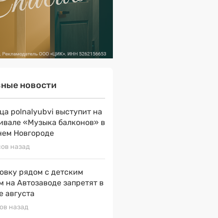
вные новости
ца polnalyubvi выступит на
ивале «Музыка балконов» в
ем Новгороде
сов назад
овку рядом с детским
м на Автозаводе запретят в
е августа
сов назад