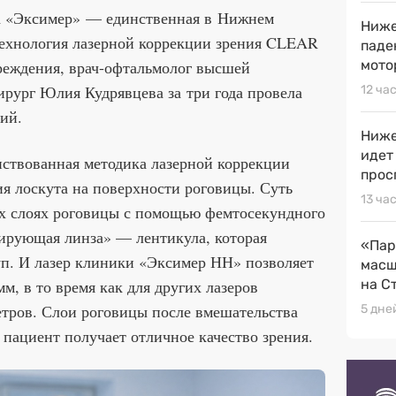
а «Эксимер» — единственная в Нижнем
Ниже
технология лазерной коррекции зрения CLEAR
паде
реждения, врач-офтальмолог высшей
мото
рург Юлия Кудрявцева за три года провела
12 ча
ций.
Ниже
идет
твованная методика лазерной коррекции
прос
ия лоскута на поверхности роговицы. Суть
13 ча
их слоях роговицы с помощью фемтосекундного
тирующая линза» — лентикула, которая
«Пар
уп. И лазер клиники «Эксимер НН» позволяет
масш
мм, в то время как для других лазеров
на С
етров. Слои роговицы после вмешательства
5 дне
 пациент получает отличное качество зрения.