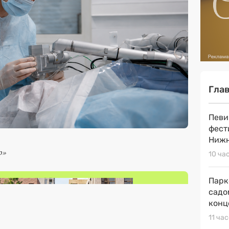
Гла
Певи
фест
Нижн
р»
10 ча
Парк
садо
конц
11 ча