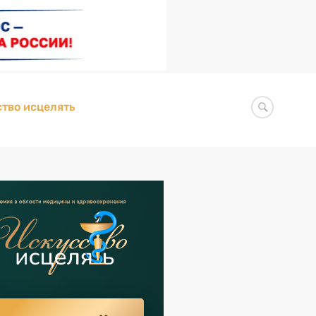
тво исцелять