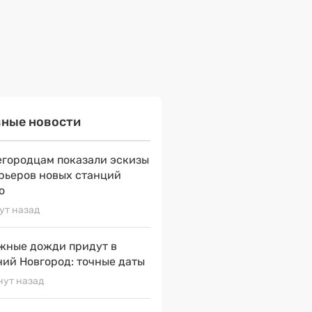
вные новости
городцам показали эскизы
рьеров новых станций
о
ут назад
жные дожди придут в
ий Новгород: точные даты
нут назад