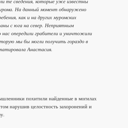
и те сведения, которые уже известны
урома. На данный момент обнаружено
ебения, как и на других муромских
ваны с юга на север. Неприятным
 нас опередили грабители и уничтожили
орую мы бы могли получить гораздо в
татировала Анастасия.
мышленники похитили найденные в могилах
этом нарушив целостность захоронений и
у.