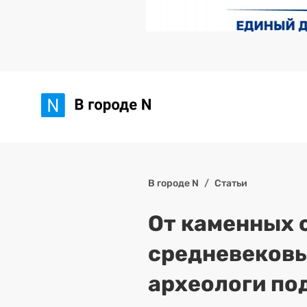
В городе N
Статьи
От каменных 
средневековы
археологи по