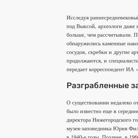
Исследуя раннесредневековы
под Выксой, археологи даже н
больше, чем рассчитывали. 
обнаружились каменные нако
сосудов, скребки и другие ар
продолжаются,
и специалисты
передает корреспондент ИА «
Разграбленные з
О существовании недалеко о
было известно еще в середин
директора Нижегородского го
музея-заповедника Юрия Фил
в 1940-е годы. Позднее, в 19