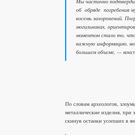
Мы частично подтвердил
об обряде погребения м
восемь захоронений. Погр
могильниках, ориентиро
моментом стало то, что
важную информацию, кот
большем объеме, — конс
По словам археологов, злоу
металлические изделия, при 
скинув останки усопших в ям