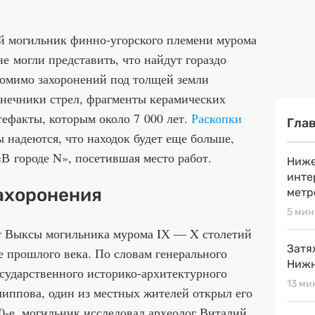
й могильник финно-угорского племени мурома
е могли представить, что найдут гораздо
Помимо захоронений под толщей земли
нечники стрел, фрагменты керамических
тефакты, которым около 7 000 лет.
Раскопки
Гла
 надеются, что находок будет еще больше,
В городе N», посетившая место работ.
Ниже
инте
ахоронения
метр
5 мин
т Выксы могильника мурома IХ — X столетий
Затя
е прошлого века. По словам генерального
Нижн
сударственного историко-архитектурного
13 ми
иппова, один из местных жителей открыл его
60-е, могильник исследовал археолог Виталий