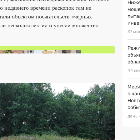
Ниже
до недавнего времени раскопок там не
моше
стали объектом посягательств «черных
пыта
инве
или несколько могил и унесли множество
37 ми
Режи
объя
обла
44 ми
Меся
с ка
Новг
собы
день 