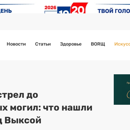
Новости
Статьи
Здоровье
BORЩ
Искусс
стрел до
х могил: что нашли
д Выксой