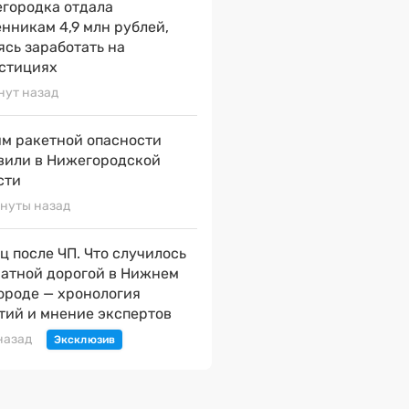
городка отдала
нникам 4,9 млн рублей,
ясь заработать на
стициях
нут назад
м ракетной опасности
вили в Нижегородской
сти
нуты назад
ц после ЧП. Что случилось
натной дорогой в Нижнем
ороде — хронология
тий и мнение экспертов
назад