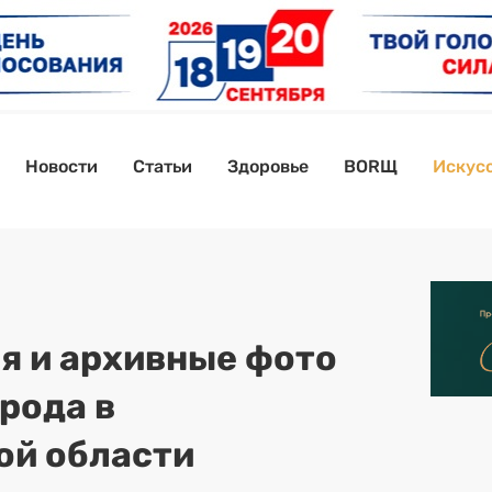
Новости
Статьи
Здоровье
BORЩ
Искусс
ия и архивные фото
рода в
ой области