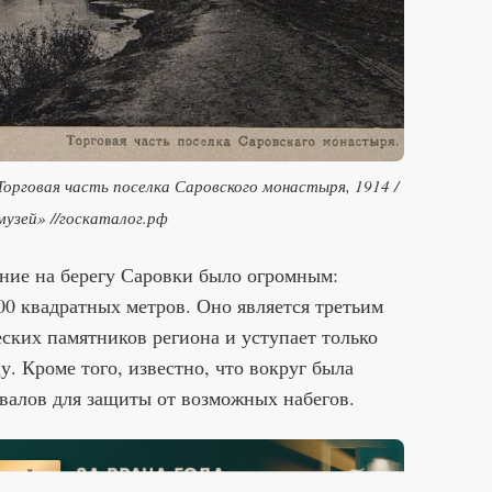
орговая часть поселка Саровского монастыря, 1914 /
узей» //госкаталог.рф
ение на берегу Саровки было огромным:
00 квадратных метров. Оно является третьим
еских памятников региона и уступает только
. Кроме того, известно, что вокруг была
 валов для защиты от возможных набегов.