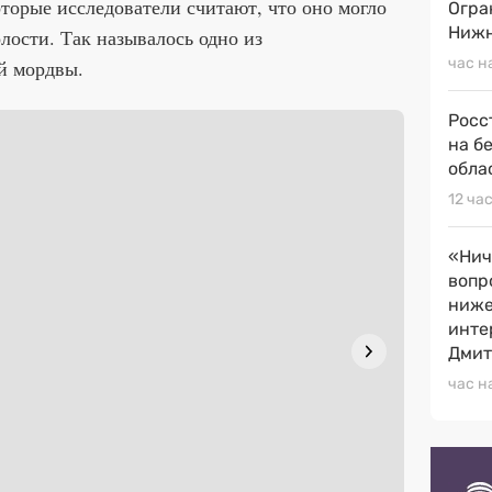
оторые исследователи считают, что оно могло
Огра
Нижн
лости. Так называлось одно из
час н
й мордвы.
Росс
на б
обла
12 ча
«Нич
вопр
ниже
инте
Дмит
час н