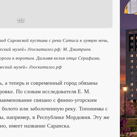
1
/2
д Саровской пустыни с реки Сатиса в лунную ночь,
еский музей»
//госкаталог.рф; М. Дмитриев.
рога к воротам. Дальняя келия отца Серафима,
еский музей»
//госкаталог.рф
, а теперь и современный город обязаны
овке. По словам исследователя Е. М.
 наименование связано с финно-угорским
 болото или заболоченную реку. Топонимы с
ы, например, в Республике Мордовия. Эту же
о, имеет название Саранска.