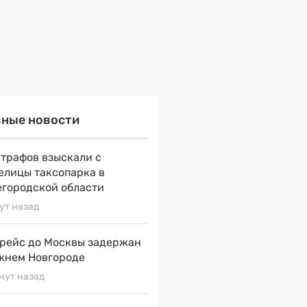
вные новости
штрафов взыскали с
елицы таксопарка в
городской области
ут назад
рейс до Москвы задержан
жнем Новгороде
нут назад