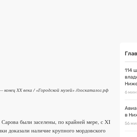
Гла
114 
влад
Ниже
 конец XX века /
«Городской музей»
//госкаталог.рф
6 мин
Авиа
в Ни
 Сарова были заселены, по крайней мере, с XI
56 ми
пки доказали наличие крупного мордовского