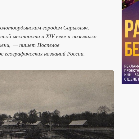
 золотоордынским городом Сарыклыч,
этой местности в XIV веке и назывался
мени, — пишет Поспелов
е географических названий России.