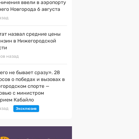
ничения ввели в аэропорту
его Новгорода 6 августа
азад
тат назвал средние цены
ензин в Нижегородской
сти
сов назад
его не бывает сразу». 28
осов о победах и вызовах в
городском спорте —
рвью с министром
рием Кабайло
азад