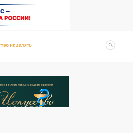
тво исцелять