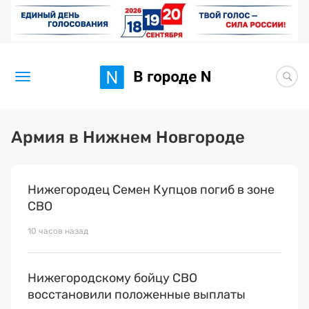
Новости
Армия в Нижнем Новгороде
Статьи
Нижегородец Семен Купцов погиб в зоне
Здоровье
СВО
BORЩ
10 часов назад
Искусство исцелять
Нижегородскому бойцу СВО
Премия 2026 (текущая)
восстановили положенные выплаты