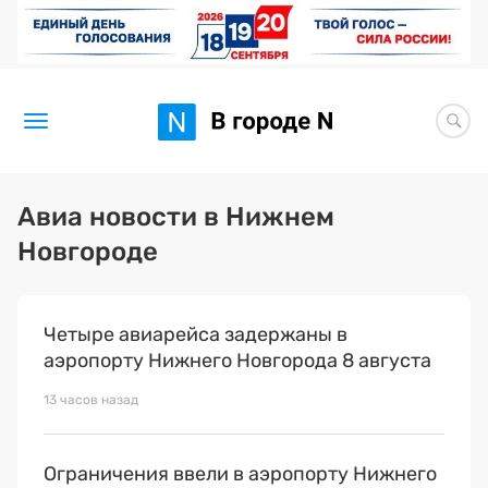
Новости
Авиа новости в Нижнем
Новгороде
Статьи
Здоровье
Четыре авиарейса задержаны в
BORЩ
аэропорту Нижнего Новгорода 8 августа
Искусство исцелять
13 часов назад
Премия 2026 (текущая)
Ограничения ввели в аэропорту Нижнего