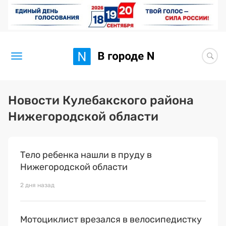
Новости
Новости Кулебакского района
Нижегородской области
Статьи
Здоровье
Тело ребенка нашли в пруду в
BORЩ
Нижегородской области
Искусство исцелять
2 дня назад
Премия 2026 (текущая)
Мотоциклист врезался в велосипедистку