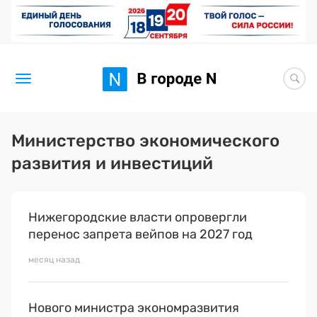
Новости
Министерство экономического
развития и инвестиций
Статьи
Здоровье
Нижегородские власти опровергли
BORЩ
перенос запрета вейпов на 2027 год
Искусство исцелять
месяц назад
Премия 2026 (текущая)
Нового министра экономразвития