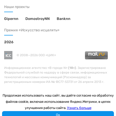
Наши проекты
Gipernn
DomostroyNN
Banknn
Премия «Искусство исцелять»
2026
© 2008—2026 ООО «ЦИК»
Информационное агентство «В городе N»
(18+)
. Зарегистрировано
Федеральной службой по надзору в сфере связи, информационных
технологий и массовых коммуникаций (Роскомнадзор) за
регистрационным номером ИА № ФС77-53731 от 26 апреля 2013 г.
Продолжая использовать наш сайт, вы даёте согласие на обработку
файлов cookie, включая использование Яндекс.Метрики, в целях
улучшения работы сайта.
Узнать больше
Ок