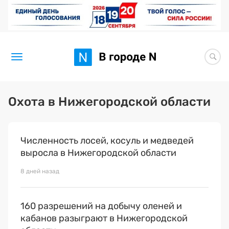
Новости
Охота в Нижегородской области
Статьи
Численность лосей, косуль и медведей
Здоровье
выросла в Нижегородской области
BORЩ
8 дней назад
Искусство исцелять
160 разрешений на добычу оленей и
Премия 2026 (текущая)
кабанов разыграют в Нижегородской