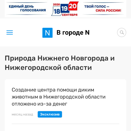
Новости
Природа Нижнего Новгорода и
Нижегородской области
Статьи
Здоровье
Создание центра помощи диким
BORЩ
животным в Нижегородской области
отложено из-за денег
Искусство исцелять
месяц назад
Премия 2026 (текущая)