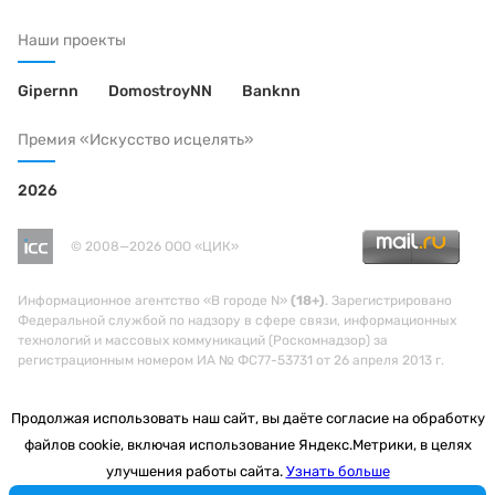
Наши проекты
Gipernn
DomostroyNN
Banknn
Премия «Искусство исцелять»
2026
© 2008—2026 ООО «ЦИК»
Информационное агентство «В городе N»
(18+)
. Зарегистрировано
Федеральной службой по надзору в сфере связи, информационных
технологий и массовых коммуникаций (Роскомнадзор) за
регистрационным номером ИА № ФС77-53731 от 26 апреля 2013 г.
Продолжая использовать наш сайт, вы даёте согласие на обработку
файлов cookie, включая использование Яндекс.Метрики, в целях
улучшения работы сайта.
Узнать больше