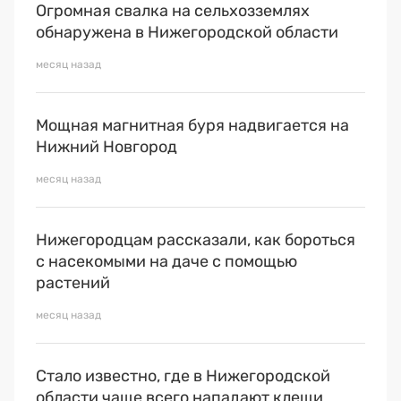
Премия 2025
Огромная свалка на сельхозземлях
обнаружена в Нижегородской области
Эксперты
месяц назад
Мощная магнитная буря надвигается на
Нижний Новгород
месяц назад
Нижегородцам рассказали, как бороться
с насекомыми на даче с помощью
растений
месяц назад
Стало известно, где в Нижегородской
области чаще всего нападают клещи