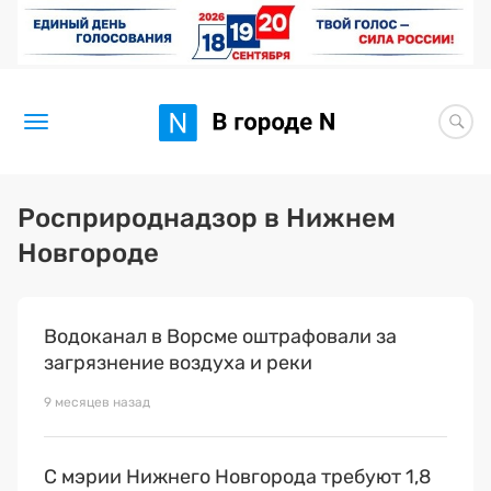
Новости
Росприроднадзор в Нижнем
Новгороде
Статьи
Здоровье
Водоканал в Ворсме оштрафовали за
BORЩ
загрязнение воздуха и реки
Искусство исцелять
9 месяцев назад
Премия 2026 (текущая)
С мэрии Нижнего Новгорода требуют 1,8