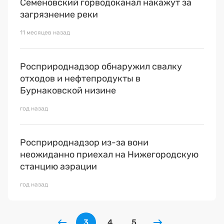
Семеновский горводоканал накажут за
загрязнение реки
11 месяцев назад
Росприроднадзор обнаружил свалку
отходов и нефтепродукты в
Бурнаковской низине
год назад
Росприроднадзор из-за вони
неожиданно приехал на Нижегородскую
станцию аэрации
год назад
3
4
5