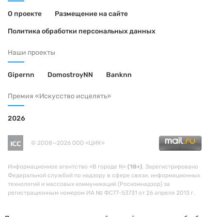
О проекте
Размещение на сайте
Политика обработки персональных данных
Наши проекты
Gipernn
DomostroyNN
Banknn
Премия «Искусство исцелять»
2026
© 2008—2026 ООО «ЦИК»
Информационное агентство «В городе N»
(18+)
. Зарегистрировано
Федеральной службой по надзору в сфере связи, информационных
технологий и массовых коммуникаций (Роскомнадзор) за
регистрационным номером ИА № ФС77-53731 от 26 апреля 2013 г.