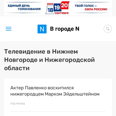
Новости
Телевидение в Нижнем
Новгороде и Нижегородской
Статьи
области
Здоровье
BORЩ
Актер Павленко восхитился
нижегородцем Марком Эйдельштейном
Искусство исцелять
год назад
Премия 2026 (текущая)