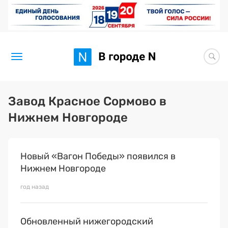
Новости
Завод Красное Сормово в
Нижнем Новгороде
Статьи
Здоровье
Новый «Вагон Победы» появился в
BORЩ
Нижнем Новгороде
Искусство исцелять
год назад
Премия 2026 (текущая)
Обновленный нижегородский