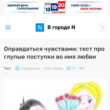
Новости
Оправдаться чувствами: тест про
глупые поступки во имя любви
Статьи
Здоровье
Тест
8 вопросов
6 лет назад
0
18+
BORЩ
Искусство исцелять
Премия 2026 (текущая)