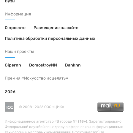
Вузы
Информация
О проекте
Размещение на сайте
Политика обработки персональных данных
Наши проекты
Gipernn
DomostroyNN
Banknn
Премия «Искусство исцелять»
2026
© 2008—2026 ООО «ЦИК»
Информационное агентство «В городе N»
(18+)
. Зарегистрировано
Федеральной службой по надзору в сфере связи, информационных
технологий и массовых коммуникаций (Роскомнадзор) за