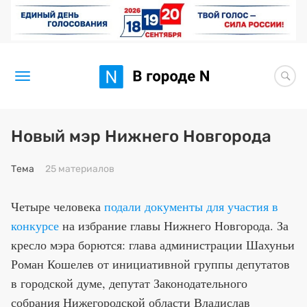
Новости
Новый мэр Нижнего Новгорода
Статьи
Тема
25 материалов
Здоровье
Четыре человека
подали документы для участия в
BORЩ
конкурсе
на избрание главы Нижнего Новгорода. За
кресло мэра борются: глава администрации Шахуньи
Искусство исцелять
Роман Кошелев от инициативной группы депутатов
Премия 2026 (текущая)
в городской думе, депутат Законодательного
собрания Нижегородской области Владислав