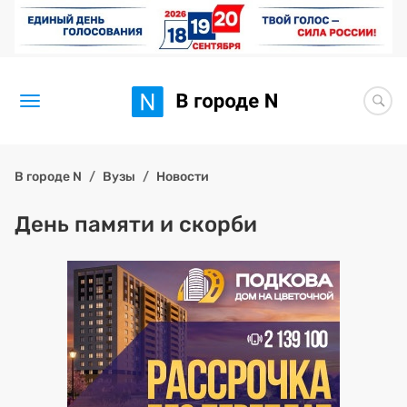
Новости
В городе N
Вузы
Новости
Статьи
День памяти и скорби
Здоровье
BORЩ
Искусство исцелять
Премия 2026 (текущая)