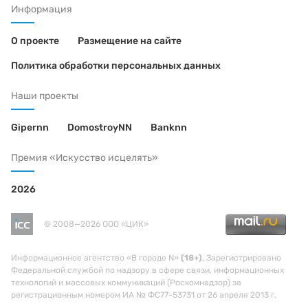
Информация
О проекте
Размещение на сайте
Политика обработки персональных данных
Наши проекты
Gipernn
DomostroyNN
Banknn
Премия «Искусство исцелять»
2026
© 2008—2026 ООО «ЦИК»
Информационное агентство «В городе N»
(18+)
. Зарегистрировано
Федеральной службой по надзору в сфере связи, информационных
технологий и массовых коммуникаций (Роскомнадзор) за
регистрационным номером ИА № ФС77-53731 от 26 апреля 2013 г.