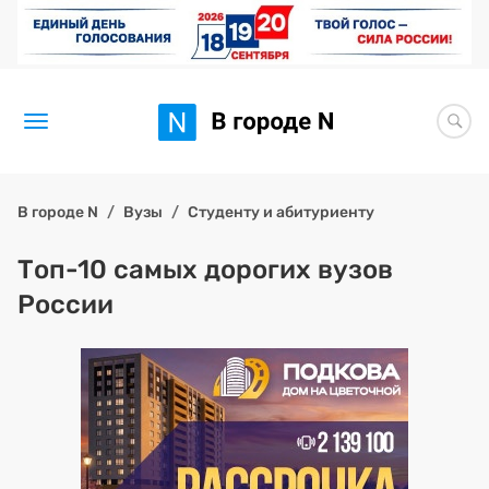
Новости
В городе N
Вузы
Студенту и абитуриенту
Статьи
Топ-10 самых дорогих вузов
России
Здоровье
BORЩ
Искусство исцелять
Премия 2026 (текущая)