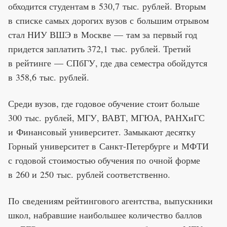
обходится студентам в
530,7
тыс.
рублей. Вторым
в
списке самых дорогих вузов с
большим отрывом
стал НИУ ВШЭ в
Москве
—
там за
первый год
придется заплатить 372,1
тыс.
рублей. Третий
в
рейтинге
—
СПбГУ, где два семестра обойдутся
в
358,6
тыс.
рублей.
Среди вузов, где годовое обучение стоит больше
300
тыс.
рублей, МГУ, ВАВТ, МГЮА, РАНХиГС
и
Финансовый университет. Замыкают десятку
Горный университет в
Санкт-Петербурге
и
МФТИ
с
годовой стоимостью обучения по
очной форме
в
260 и
250
тыс.
рублей соответственно.
По
сведениям рейтингового агентства, выпускники
школ, набравшие наибольшее количество баллов