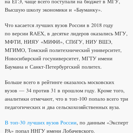
на
ЕГЭ, чаще всего поступали на
бюджет в
МГУ,
Высшую школу экономики и
«
Бауманку
»
.
Что касается лучших вузов России в
2018 году
по
версии RAEX, в
десятке лидеров оказались МГУ,
МФТИ, НИЯУ
«
МИФИ
»
, СПбГУ, НИУ ВШЭ,
МГИМО, Томский политехнический университет,
Новосибирский госуниверситет, МГТУ имени
Баумана и
Санкт-Петербургский
политех.
Больше всего в
рейтинге оказалось московских
вузов
—
34 против 31 в
прошлом году. Кроме того,
аналитики отмечают, что в
топ-100
попало всего три
педагогических и
два сельскохозяйственных вуза.
В
топ-30
лучших вузов России
, по
данным
«
Эксперт
РА
»
попал ННГУ имени Лобачевского.