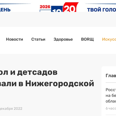
Новости
Статьи
Здоровье
BORЩ
Искусс
ол и детсадов
Гла
али в Нижегородской
Росс
на б
обла
6 час
 декабря 2022