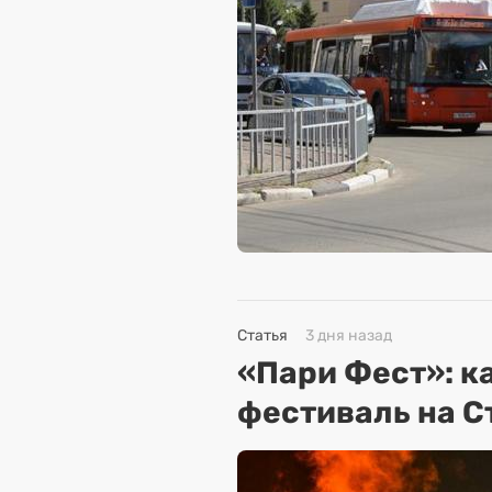
Статья
3 дня назад
«Пари Фест»: к
фестиваль на С