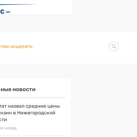
тво исцелять
вные новости
тат назвал средние цены
ензин в Нижегородской
сти
ов назад