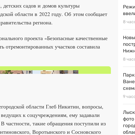
, детских садов и домов культуры
Режи
ской области в 2022 году. Об этом сообщает
ввел
правительства региона.
8 час
онального проекта «Безопасные качественные
Новы
пост
ть отремонтированных участков составила
Нижн
8 час
Парк
Ване
схем
9 час
городской области Глеб Никитин, вопросы,
Лыск
 ведущих к соцучреждениям, ему задавали
фото
В частности, такие обращения поступили из
горо
нтиновского, Воротынского и Сосновского
обла