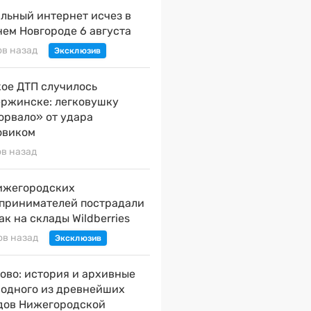
льный интернет исчез в
ем Новгороде 6 августа
ов назад
ое ДТП случилось
ержинске: легковушку
орвало» от удара
овиком
ов назад
ижегородских
принимателей пострадали
ак на склады Wildberries
ов назад
ово: история и архивные
 одного из древнейших
дов Нижегородской