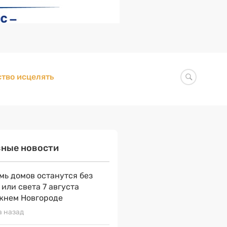
тво исцелять
вные новости
мь домов останутся без
 или света 7 августа
жнем Новгороде
а назад