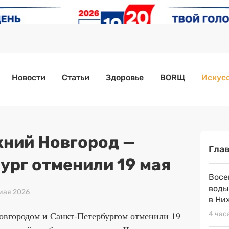
Новости
Статьи
Здоровье
BORЩ
Искусс
ний Новгород —
Гла
ург отменили 19 мая
Восе
воды
 мая 2026
в Ни
вгородом и Санкт-Петербургом отменили 19
4 час