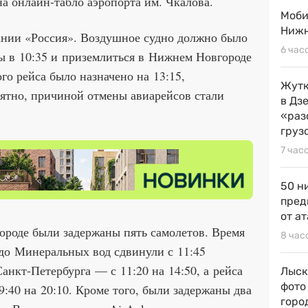
а онлайн-табло аэропорта им. Чкалова.
Моби
Нижн
ании «Россия». Воздушное судно должно было
6 час
ы в 10:35 и приземлиться в Нижнем Новгороде
го рейса было назначено на 13:15,
Жутк
ятно, причиной отмены авиарейсов стали
в Дз
«раз
груз
7 час
50 н
пред
от ат
ороде были задержаны пять самолетов. Время
8 час
до Минеральных вод сдвинули с 11:45
 Санкт-Петербурга — с 11:20 на 14:50, а рейса
Лыск
фото
:40 на 20:10. Кроме того, были задержаны два
горо