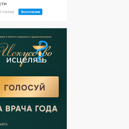
сти
й назад