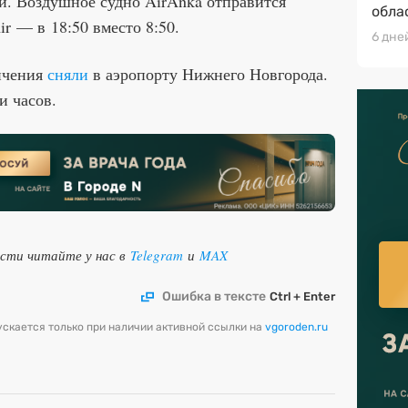
и. Воздушное судно AirAnka отправится
обла
ir — в 18:50 вместо 8:50.
6 дне
ничения
сняли
в аэропорту Нижнего Новгорода.
и часов.
ости читайте у нас в
Telegram
и
MAX
Ошибка в тексте
Ctrl + Enter
скается только при наличии активной ссылки на
vgoroden.ru