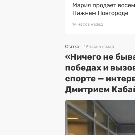
Мэрия продает восем
Нижнем Новгороде
14 часов назад
Статья
19 часов назад
«Ничего не быва
победах и вызо
спорте — интер
Дмитрием Каба