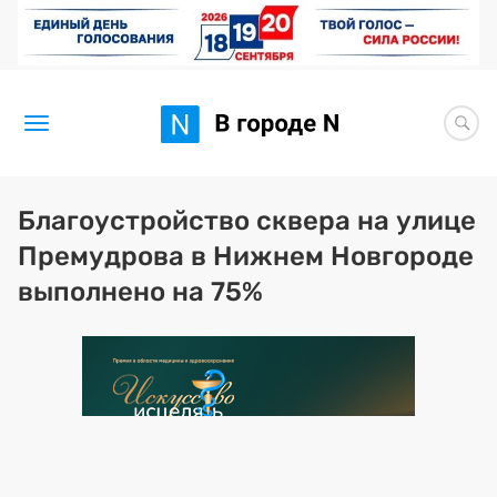
Новости
Благоустройство сквера на улице
Премудрова в Нижнем Новгороде
Статьи
выполнено на 75%
Здоровье
BORЩ
Искусство исцелять
Премия 2026 (текущая)