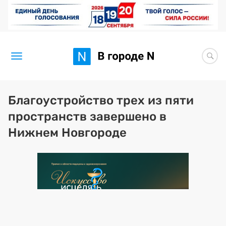
Новости
Благоустройство трех из пяти
пространств завершено в
Статьи
Нижнем Новгороде
Здоровье
BORЩ
Искусство исцелять
Премия 2026 (текущая)