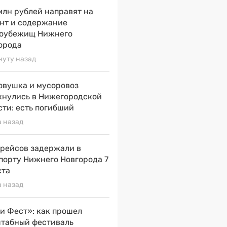
млн рублей направят на
нт и содержание
оубежищ Нижнего
орода
нуту назад
овушка и мусоровоз
кнулись в Нижегородской
сти: есть погибший
а назад
 рейсов задержали в
порту Нижнего Новгорода 7
ста
а назад
и Фест»: как прошел
табный фестиваль