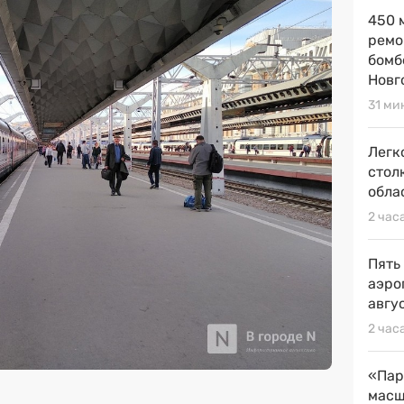
450 
ремо
бомб
Новг
31 ми
Легк
стол
обла
2 час
Пять
аэро
авгу
2 час
«Пар
масш