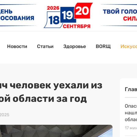
Новости
Статьи
Здоровье
BORЩ
Искусс
ч человек уехали из
Гла
й области за год
Опас
нашл
 2025
обла
17 ми