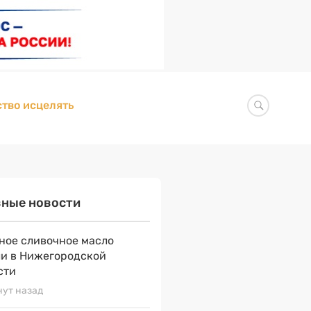
тво исцелять
вные новости
ное сливочное масло
и в Нижегородской
сти
нут назад