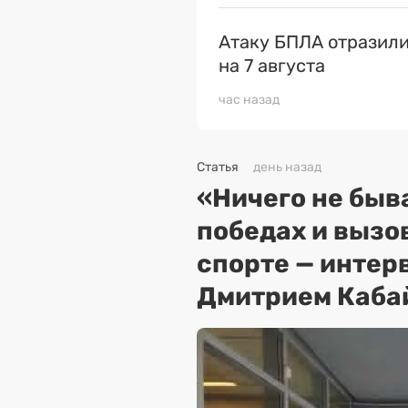
Атаку БПЛА отразили
на 7 августа
час назад
Статья
день назад
«Ничего не быва
победах и вызо
спорте — интер
Дмитрием Каба