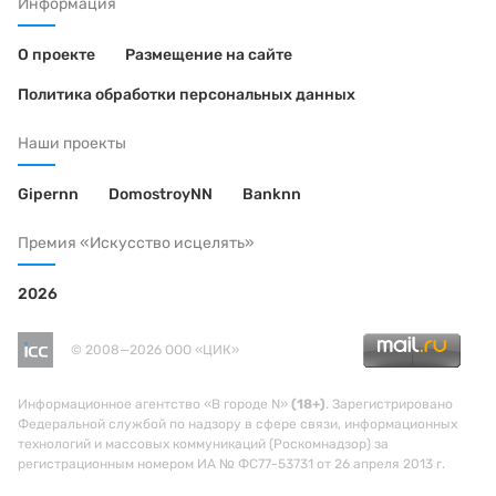
Информация
О проекте
Размещение на сайте
Политика обработки персональных данных
Наши проекты
Gipernn
DomostroyNN
Banknn
Премия «Искусство исцелять»
2026
© 2008—2026 ООО «ЦИК»
Информационное агентство «В городе N»
(18+)
. Зарегистрировано
Федеральной службой по надзору в сфере связи, информационных
технологий и массовых коммуникаций (Роскомнадзор) за
регистрационным номером ИА № ФС77-53731 от 26 апреля 2013 г.