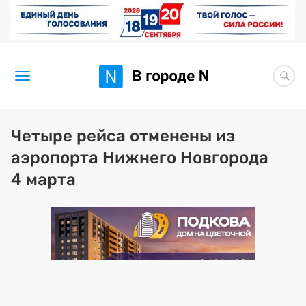
Новости
Четыре рейса отменены из
аэропорта Нижнего Новгорода
Статьи
4 марта
Здоровье
BORЩ
Искусство исцелять
Премия 2026 (текущая)