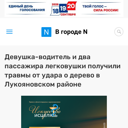
Новости
Девушка-водитель и два
пассажира легковушки получили
Статьи
травмы от удара о дерево в
Здоровье
Лукояновском районе
BORЩ
Искусство исцелять
Премия 2026 (текущая)