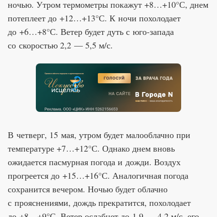
ночью. Утром термометры покажут +8…+10°С, днем
потеплеет до +12…+13°С. К ночи похолодает
до +6…+8°С. Ветер будет дуть с юго-запада
со скоростью 2,2 — 5,5 м/с.
В четверг, 15 мая, утром будет малооблачно при
температуре +7…+12°С. Однако днем вновь
ожидается пасмурная погода и дожди. Воздух
прогреется до +15…+16°С. Аналогичная погода
сохранится вечером. Ночью будет облачно
с прояснениями, дождь прекратится, похолодает
до +8…+9°С. Ветер ослабнет до 1,9 — 4,2 м/с, его