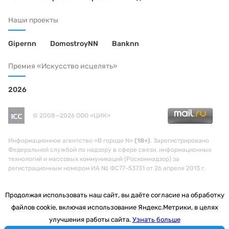
Наши проекты
Gipernn
DomostroyNN
Banknn
Премия «Искусство исцелять»
2026
© 2008—2026 ООО «ЦИК»
Информационное агентство «В городе N»
(18+)
. Зарегистрировано
Федеральной службой по надзору в сфере связи, информационных
технологий и массовых коммуникаций (Роскомнадзор) за
регистрационным номером ИА № ФС77-53731 от 26 апреля 2013 г.
Продолжая использовать наш сайт, вы даёте согласие на обработку
файлов cookie, включая использование Яндекс.Метрики, в целях
улучшения работы сайта.
Узнать больше