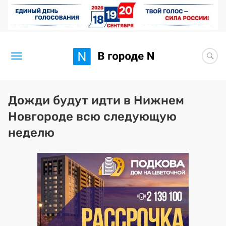
Новости
Дожди будут идти в Нижнем
Новгороде всю следующую
Статьи
неделю
Здоровье
BORЩ
Искусство исцелять
Премия 2026 (текущая)