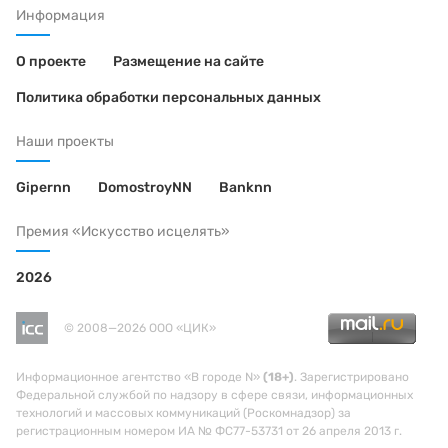
Информация
О проекте
Размещение на сайте
Политика обработки персональных данных
Наши проекты
Gipernn
DomostroyNN
Banknn
Премия «Искусство исцелять»
2026
© 2008—2026 ООО «ЦИК»
Информационное агентство «В городе N»
(18+)
. Зарегистрировано
Федеральной службой по надзору в сфере связи, информационных
технологий и массовых коммуникаций (Роскомнадзор) за
регистрационным номером ИА № ФС77-53731 от 26 апреля 2013 г.