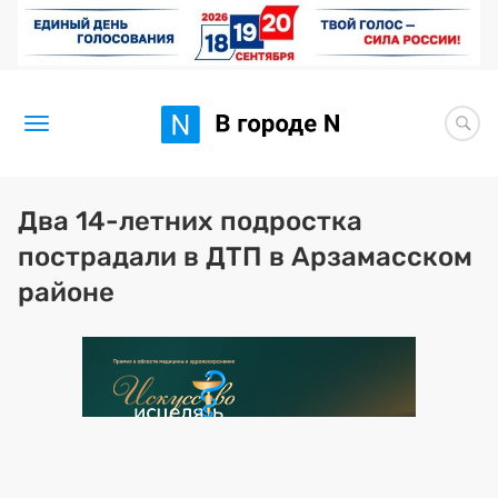
Новости
Два 14-летних подростка
пострадали в ДТП в Арзамасском
Статьи
районе
Здоровье
BORЩ
Искусство исцелять
Премия 2026 (текущая)