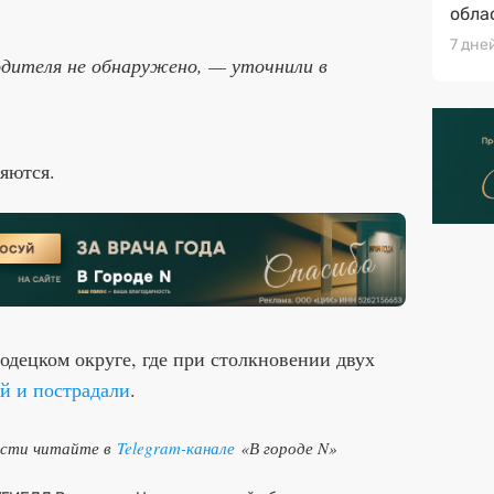
обла
7 дне
одителя не обнаружено, — уточнили в
яются.
одецком округе, где при столкновении двух
й и пострадали
.
ости читайте в
Telegram-канале
«В городе N»