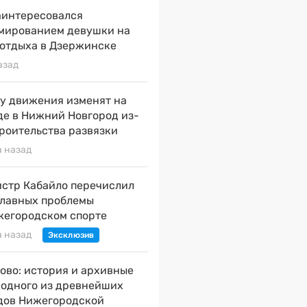
аинтересовался
мированием девушки на
 отдыха в Дзержинске
азад
у движения изменят на
де в Нижний Новгород из-
троительства развязки
а назад
стр Кабайло перечислил
главных проблемы
жегородском спорте
а назад
ово: история и архивные
 одного из древнейших
дов Нижегородской