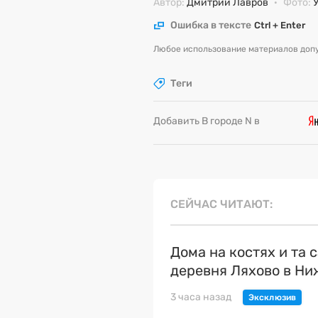
Автор:
Дмитрий Лавров
·
Фото:
Ошибка в тексте
Ctrl + Enter
Любое использование материалов допу
Теги
Добавить В городе N в
СЕЙЧАС ЧИТАЮТ
Дома на костях и та 
деревня Ляхово в Н
3 часа назад