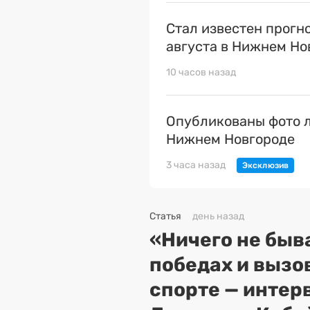
Стал известен прогн
августа в Нижнем Но
10 часов назад
Опубликованы фото л
Нижнем Новгороде
3 часа назад
Статья
день назад
«Ничего не быва
победах и вызо
спорте — интер