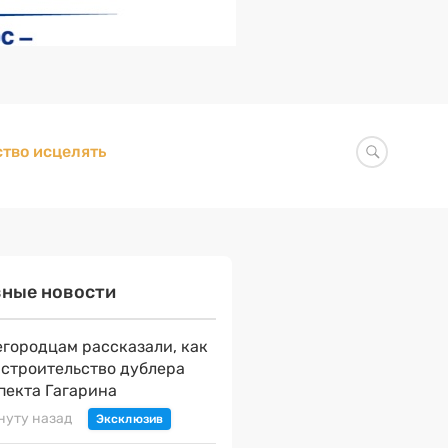
тво исцелять
вные новости
городцам рассказали, как
 строительство дублера
пекта Гагарина
нуту назад