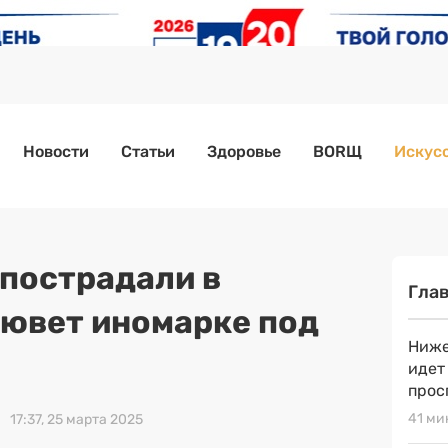
Новости
Статьи
Здоровье
BORЩ
Искусс
 пострадали в
Гла
кювет иномарке под
Ниже
идет
прос
41 ми
17:37, 25 марта 2025