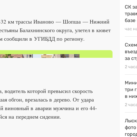
СК з
трав
базе
 332 км трассы Иваново — Шопша — Нижний
естьяны Балахнинского округа, улетел в кювет
час н
том сообщили в УГИБДД по региону.
Схем
въез
за с
2 час
Мини
три 
, водитель которой превысил скорость
в ни
ая обгон, врезалась в дерево. От удара
2 час
й виновный в аварии мужчина и его 44-
йся на переднем сидении.
Лыск
фото
горо