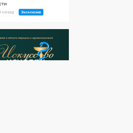
сти
й назад