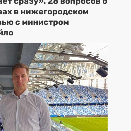
ет сразу». 28 вопросов о
вах в нижегородском
вью с министром
йло