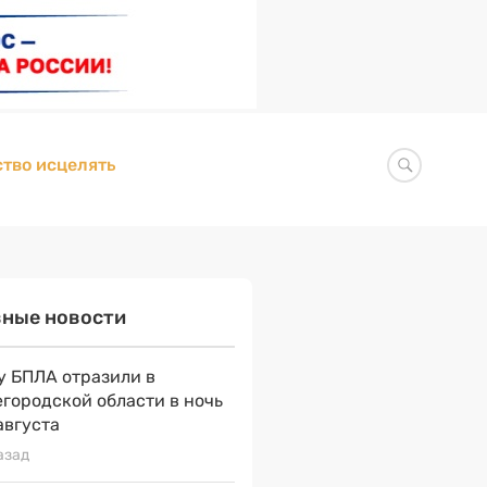
тво исцелять
вные новости
у БПЛА отразили в
городской области в ночь
августа
азад