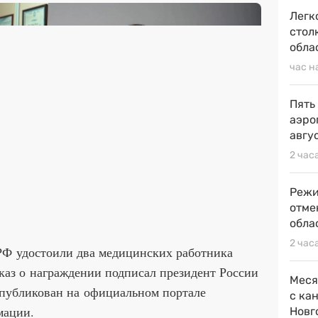
Легк
стол
обла
час н
Пять
аэро
авгу
2 час
Режи
отме
обла
2 час
РФ удостоили два медицинских работника
каз о награждении подписал президент России
Меся
публикован на официальном портале
с ка
мации.
Новг