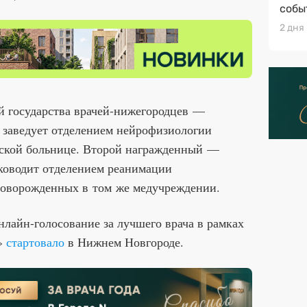
собы
2 дня
й государства врачей-нижегородцев —
 заведует отделением нейрофизиологии
еской больнице. Второй награжденный —
ководит отделением реанимации
новорожденных в том же медучреждении.
нлайн-голосование за лучшего врача в рамках
ь»
стартовало
в Нижнем Новгороде.