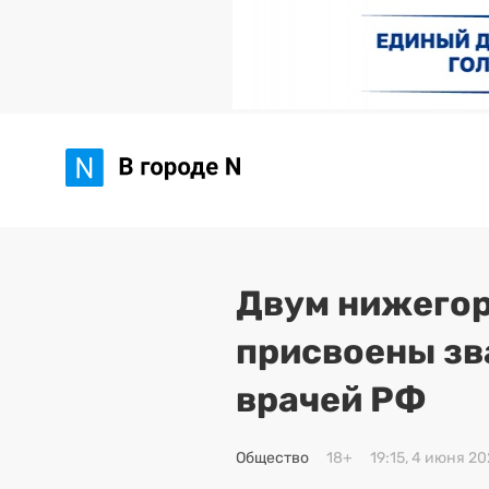
Двум нижего
присвоены з
врачей РФ
Общество
18+
19:15, 4 июня 2