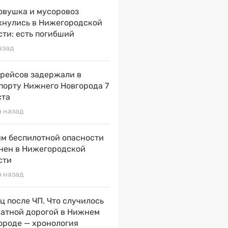
овушка и мусоровоз
кнулись в Нижегородской
сти: есть погибший
азад
 рейсов задержали в
порту Нижнего Новгорода 7
ста
а назад
м беспилотной опасности
нен в Нижегородской
сти
а назад
ц после ЧП. Что случилось
натной дорогой в Нижнем
ороде — хронология