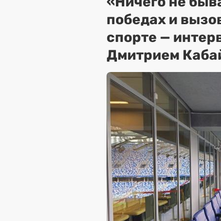
«Ничего не быва
победах и вызо
спорте — интер
Дмитрием Каба