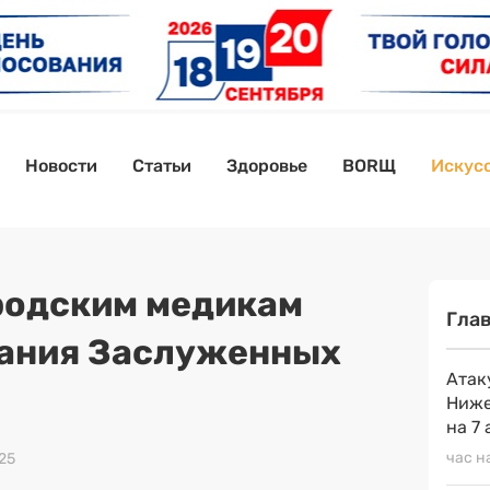
Новости
Статьи
Здоровье
BORЩ
Искусс
родским медикам
Гла
вания Заслуженных
Атак
Ниже
на 7 
час н
025