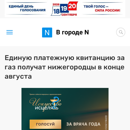
Новости
Единую платежную квитанцию за
газ получат нижегородцы в конце
Статьи
августа
Здоровье
BORЩ
Искусство исцелять
Премия 2026 (текущая)