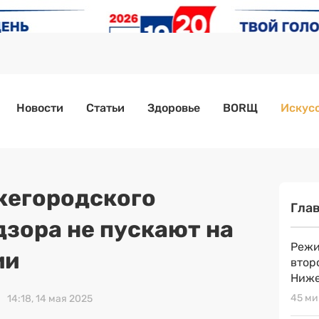
Новости
Статьи
Здоровье
BORЩ
Искусс
жегородского
Гла
зора не пускают на
Режи
ии
втор
Ниже
45 ми
14:18, 14 мая 2025