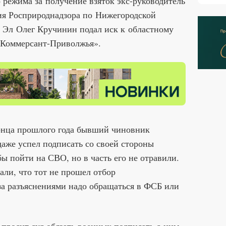
 режима за получение взяток экс-руководитель
я Росприроднадзора по Нижегородской
 Эл Олег Кручинин подал иск к областному
«Коммерсант-Приволжья».
онца прошлого года бывший чиновник
даже успел подписать со своей стороны
ы пойти на СВО, но в часть его не отравили.
ли, что тот не прошел отбор
за разъяснениями надо обращаться в ФСБ или
просит суд обязать военных подписать с ним