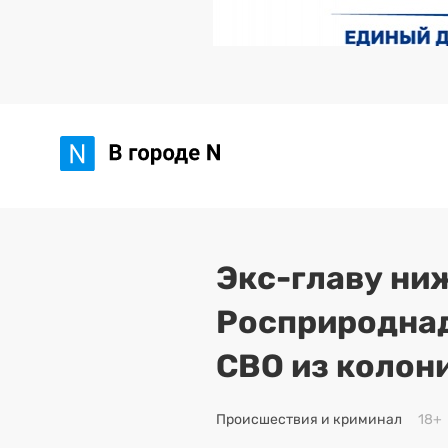
Экс-главу ни
Росприроднад
СВО из колон
Происшествия и криминал
18+