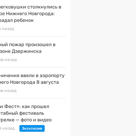
легковушки столкнулись в
ре Нижнего Новгорода:
радал ребенок
а назад
ый пожар произошел в
зоне Дзержинска
ов назад
ничения ввели в аэропорту
его Новгорода 8 августа
ов назад
и Фест»: как прошел
табный фестиваль
трелке — фото и видео
й назад