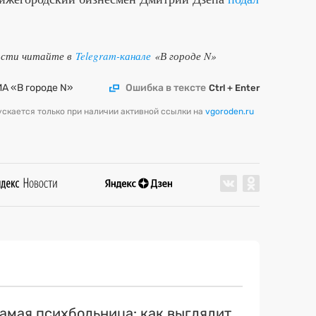
ости читайте в
Telegram-канале
«В городе N»
ИА «В городе N»
Ошибка в тексте
Ctrl + Enter
скается только при наличии активной ссылки на
vgoroden.ru
самая психбольница: как выглядит