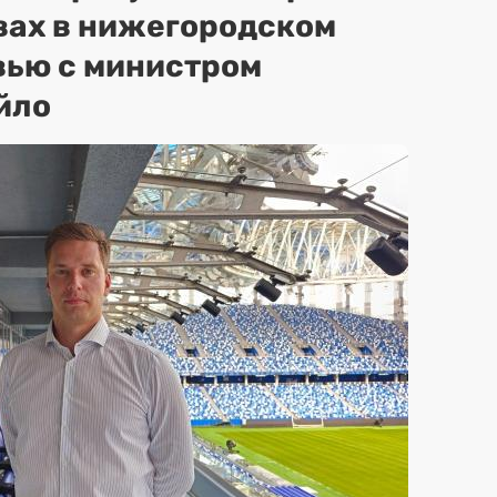
вах в нижегородском
вью с министром
йло