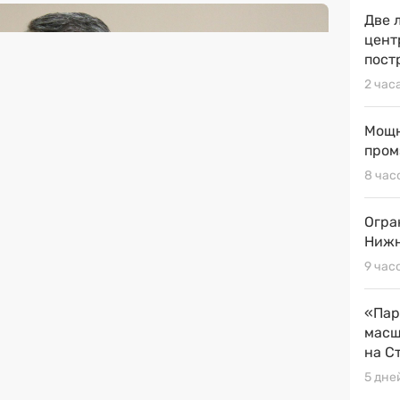
Две 
цент
пост
2 час
Мощн
пром
8 час
Огра
Нижн
9 час
«Пар
масш
на С
5 дне