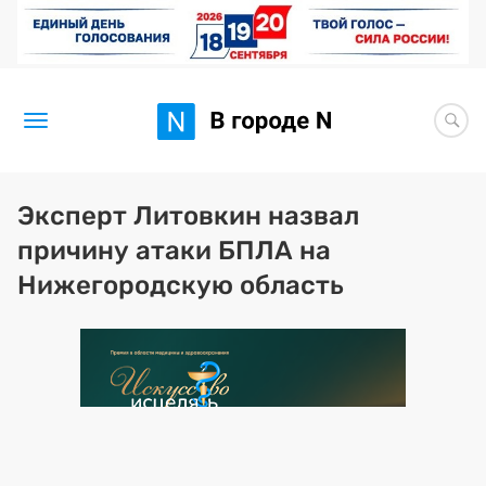
Новости
Эксперт Литовкин назвал
причину атаки БПЛА на
Статьи
Нижегородскую область
Здоровье
BORЩ
Искусство исцелять
Премия 2026 (текущая)