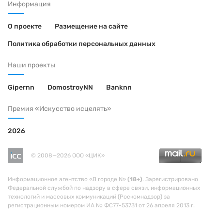
Информация
О проекте
Размещение на сайте
Политика обработки персональных данных
Наши проекты
Gipernn
DomostroyNN
Banknn
Премия «Искусство исцелять»
2026
© 2008—2026 ООО «ЦИК»
Информационное агентство «В городе N»
(18+)
. Зарегистрировано
Федеральной службой по надзору в сфере связи, информационных
технологий и массовых коммуникаций (Роскомнадзор) за
регистрационным номером ИА № ФС77-53731 от 26 апреля 2013 г.