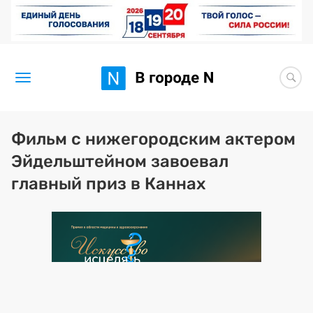
Новости
Фильм с нижегородским актером
Эйдельштейном завоевал
Статьи
главный приз в Каннах
Здоровье
BORЩ
Искусство исцелять
Премия 2026 (текущая)