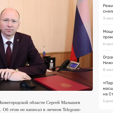
Режи
снял
3 час
Мощн
пром
6 час
Огра
Нижн
8 час
«Пар
масш
на С
5 дне
 Нижегородской области Сергей Малышев
. Об этом он написал в личном Telegram-