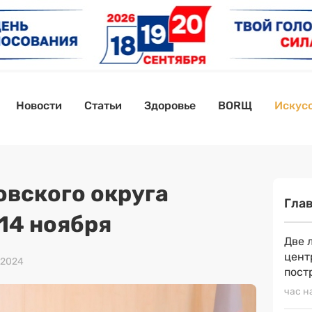
Новости
Статьи
Здоровье
BORЩ
Искусс
овского округа
Гла
14 ноября
Две 
цент
 2024
пост
час н