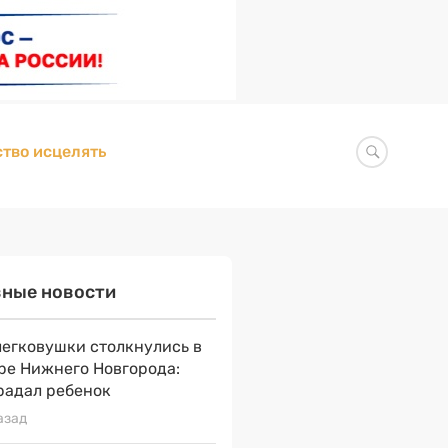
тво исцелять
вные новости
легковушки столкнулись в
ре Нижнего Новгорода:
радал ребенок
азад