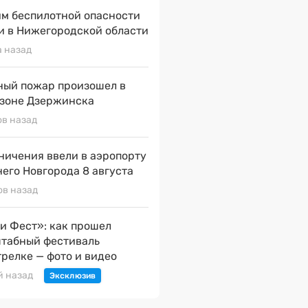
м беспилотной опасности
и в Нижегородской области
а назад
ый пожар произошел в
зоне Дзержинска
ов назад
ничения ввели в аэропорту
его Новгорода 8 августа
ов назад
и Фест»: как прошел
табный фестиваль
трелке — фото и видео
й назад