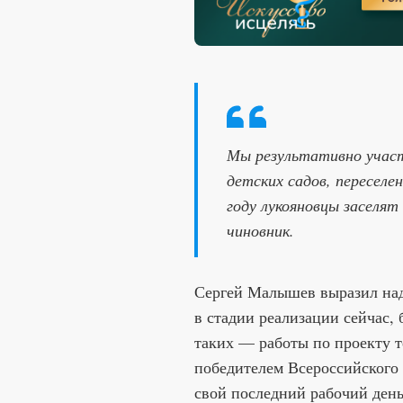
Мы результативно участ
детских садов, переселе
году лукояновцы заселя
чиновник.
Сергей Малышев выразил над
в стадии реализации сейчас,
таких — работы по проекту т
победителем Всероссийского 
свой последний рабочий день