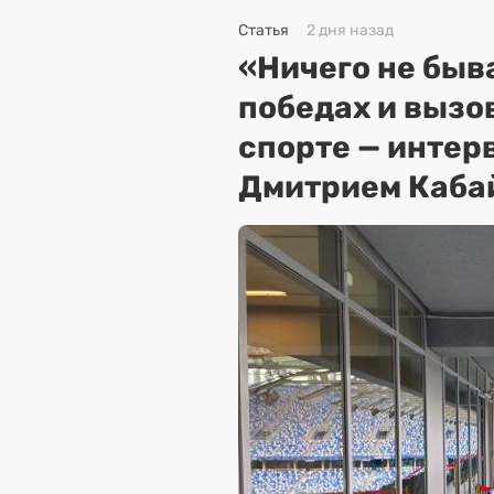
Статья
2 дня назад
«Ничего не быва
победах и вызо
спорте — интер
Дмитрием Каба