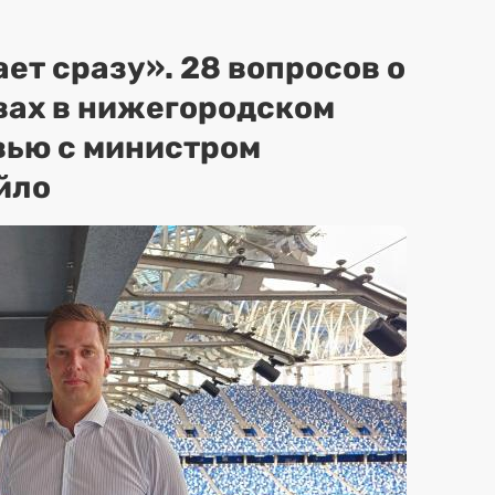
ет сразу». 28 вопросов о
вах в нижегородском
вью с министром
йло