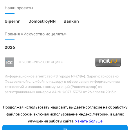
Наши проекты
Gipernn
DomostroyNN
Banknn
Премия «Искусство исцелять»
2026
© 2008—2026 ООО «ЦИК»
Информационное агентство «В городе N»
(18+)
. Зарегистрировано
Федеральной службой по надзору в сфере связи, информационных
технологий и массовых коммуникаций (Роскомнадзор) за
регистрационным номером ИА № ФС77-53731 от 26 апреля 2013 г.
Продолжая использовать наш сайт, вы даёте согласие на обработку
файлов cookie, включая использование Яндекс.Метрики, в целях
улучшения работы сайта.
Узнать больше
Ок