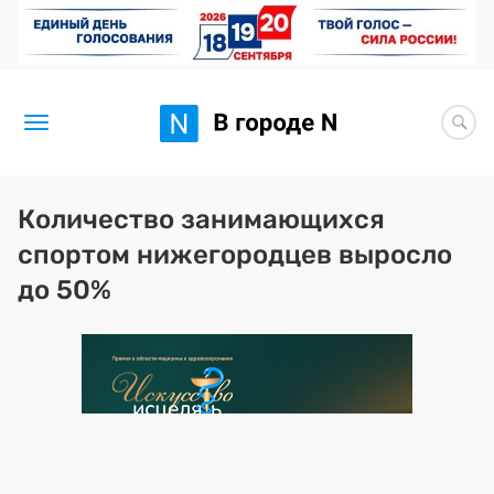
Новости
Количество занимающихся
спортом нижегородцев выросло
Статьи
до 50%
Здоровье
BORЩ
Искусство исцелять
Премия 2026 (текущая)