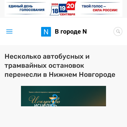
Новости
Несколько автобусных и
трамвайных остановок
Статьи
перенесли в Нижнем Новгороде
Здоровье
BORЩ
Искусство исцелять
Премия 2026 (текущая)