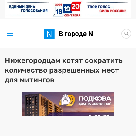
Новости
Нижегородцам хотят сократить
количество разрешенных мест
Статьи
для митингов
Здоровье
BORЩ
Искусство исцелять
Премия 2026 (текущая)