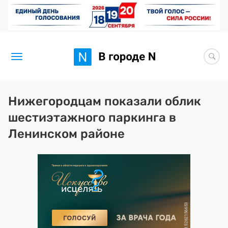
Новости
Нижегородцам показали облик
шестиэтажного паркинга в
Статьи
Ленинском районе
Здоровье
BORЩ
Искусство исцелять
Премия 2026 (текущая)