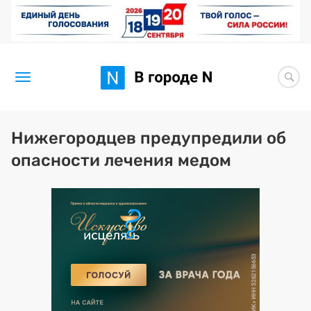
Новости
Нижегородцев предупредили об
опасности лечения медом
Статьи
Здоровье
BORЩ
Искусство исцелять
Премия 2026 (текущая)