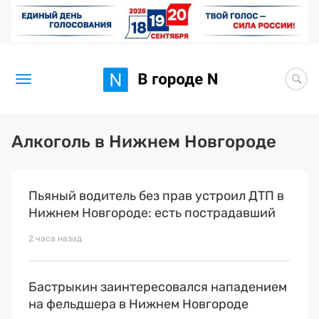
Новости
Алкоголь в Нижнем Новгороде
Статьи
Пьяный водитель без прав устроил ДТП в
Здоровье
Нижнем Новгороде: есть пострадавший
BORЩ
2 часа назад
Искусство исцелять
Бастрыкин заинтересовался нападением
Премия 2026 (текущая)
на фельдшера в Нижнем Новгороде