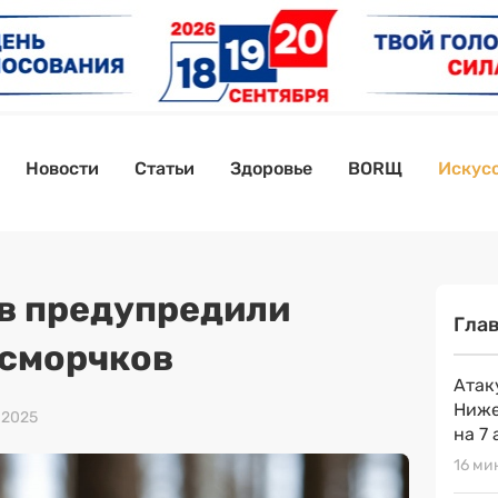
Новости
Статьи
Здоровье
BORЩ
Искусс
в предупредили
Гла
 сморчков
Атак
Ниже
 2025
на 7 
16 ми