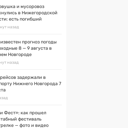
овушка и мусоровоз
кнулись в Нижегородской
сти: есть погибший
нут назад
 известен прогноз погоды
ыходные 8 — 9 августа в
ем Новгороде
нут назад
 рейсов задержали в
порту Нижнего Новгорода 7
ста
азад
и Фест»: как прошел
табный фестиваль
трелке — фото и видео