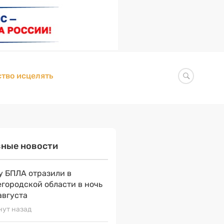
тво исцелять
вные новости
у БПЛА отразили в
городской области в ночь
августа
нут назад