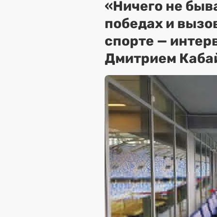
«Ничего не быва
победах и вызо
спорте — интер
Дмитрием Каба