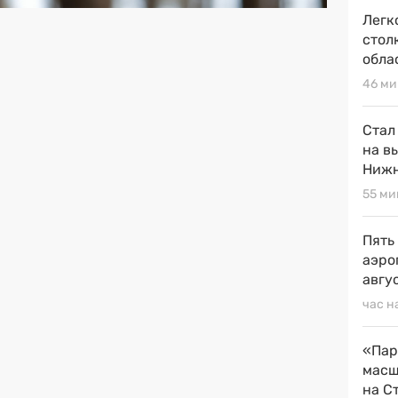
Легк
стол
обла
46 ми
Стал
на в
Нижн
55 ми
Пять
аэро
авгу
час н
«Пар
масш
на С